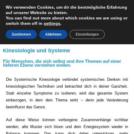
Wir verwenden Cookies, um dir die bestmögliche Erfahrung
auf unserer Website zu bieten.
MENÜ
You can find out more about which cookies we are using or
switch them off in
settings
.
Zustimmen
Ablehnen
Einstellungen
Kinesiologie und Systeme
Für Menschen, die sich selbst und ihre Themen auf einer
tieferen Ebene verstehen wollen.
Die Systemische Kinesiologie verbindet systemisches Denken mit
kinesiologischen Techniken und betrachtet dich in deiner Ganzheit.
Statt einzelne Symptome zu isolieren, wird das gesamte System
einbezogen, in dem dein Thema wirkt – denn jede Veränderung
beeinflusst das Ganze.
Auf diese Weise können verborgene Zusammenhänge sichtbar
werden, alte Muster sich lösen und dein Energiesystem wieder in
Balance kommen. Das kann dich dabei unterstützen, mehr